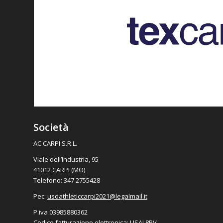
Società
AC CARPI S.R.L.
Viale dell’Industria, 95
41012 CARPI (MO)
Telefono: 347 2755428
Pec:
usdathleticcarpi2021@
legalmail.it
P.iva 03985880362
Codice fatturazione elettronica: USAL8PV