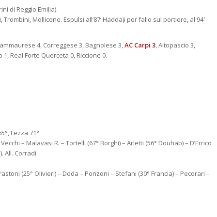
ni di Reggio Emilia).
rombini, Mollicone. Espulsi all’87’ Haddaji per fallo sul portiere, al 94′
, Sammaurese 4, Correggese 3, Bagnolese 3,
AC Carpi 3
, Altopascio 3,
 1, Real Forte Querceta 0, Riccione 0.
65°, Fezza 71°
 Vecchi – Malavasi R. – Tortelli (67° Borghi) – Arletti (56° Douhab) – D’Errico
 All. Corradi
arastoni (25° Olivieri) – Doda – Ponzoni – Stefani (30° Francia) – Pecorari –