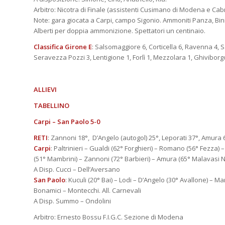
Arbitro: Nicotra di Finale (assistenti Cusimano di Modena e Cabri
Note: gara giocata a Carpi, campo Sigonio. Ammoniti Panza, Bini, T
Alberti per doppia ammonizione. Spettatori un centinaio.
Classifica Girone E
: Salsomaggiore 6, Corticella 6, Ravenna 4
Seravezza Pozzi 3, Lentigione 1, Forlì 1, Mezzolara 1, Ghiviborgo
ALLIEVI
TABELLINO
Carpi – San Paolo 5-0
RETI
: Zannoni 18°, D’Angelo (autogol) 25°, Leporati 37°, Amura 
Carpi
: Paltrinieri – Gualdi (62° Forghieri) – Romano (56° Fezza) –
(51° Mambrini) – Zannoni (72° Barbieri) – Amura (65° Malavasi N).
A Disp. Cucci – Dell’Aversano
San Paolo
: Kuculi (20° Bai) – Lodi – D’Angelo (30° Avallone) – M
Bonamici – Montecchi. All. Carnevali
A Disp. Summo – Ondolini
Arbitro: Ernesto Bossu F.I.G.C. Sezione di Modena