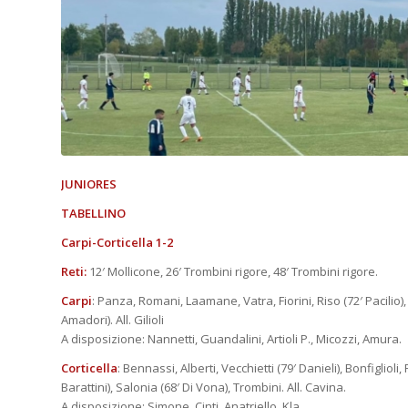
JUNIORES
TABELLINO
Carpi-Corticella 1-2
Reti:
12′ Mollicone, 26′ Trombini rigore, 48′ Trombini rigore.
Carpi
: Panza, Romani, Laamane, Vatra, Fiorini, Riso (72′ Pacilio), 
Amadori). All. Gilioli
A disposizione: Nannetti, Guandalini, Artioli P., Micozzi, Amura.
Corticella
: Bennassi, Alberti, Vecchietti (79′ Danieli), Bonfiglioli,
Barattini), Salonia (68′ Di Vona), Trombini. All. Cavina.
A disposizione: Simone, Cinti, Anatriello, Kla.