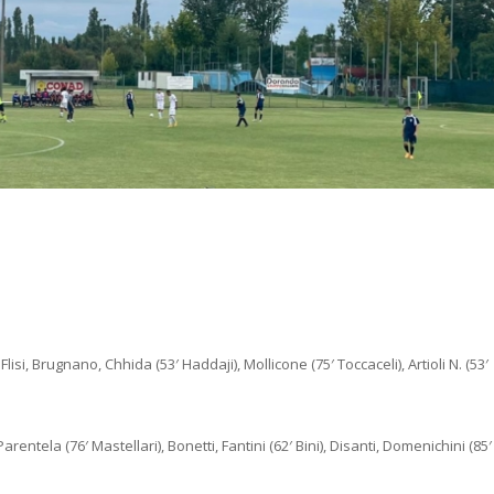
Flisi, Brugnano, Chhida (53′ Haddaji), Mollicone (75′ Toccaceli), Artioli N. (53′
 Parentela (76′ Mastellari), Bonetti, Fantini (62′ Bini), Disanti, Domenichini (85′