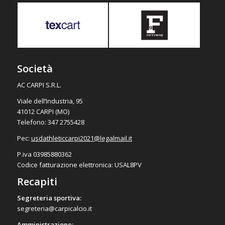
Società
AC CARPI S.R.L.
Viale dell’Industria, 95
41012 CARPI (MO)
Telefono: 347 2755428
Pec:
usdathleticcarpi2021@
legalmail.it
P.iva 03985880362
Codice fatturazione elettronica: USAL8PV
Recapiti
Segreteria sportiva:
segreteria@carpicalcio.it
Amministrazione: