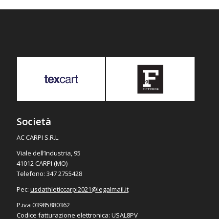
Società
AC CARPI S.R.L.
Viale dell’Industria, 95
41012 CARPI (MO)
Telefono: 347 2755428
Pec:
usdathleticcarpi2021@
legalmail.it
P.iva 03985880362
Codice fatturazione elettronica: USAL8PV