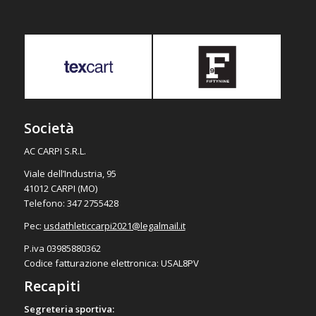
Società
AC CARPI S.R.L.
Viale dell’Industria, 95
41012 CARPI (MO)
Telefono: 347 2755428
Pec:
usdathleticcarpi2021@
legalmail.it
P.iva 03985880362
Codice fatturazione elettronica: USAL8PV
Recapiti
Segreteria sportiva: