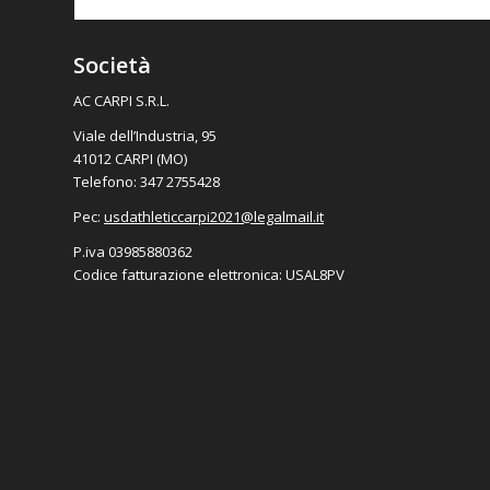
Società
AC CARPI S.R.L.
Viale dell’Industria, 95
41012 CARPI (MO)
Telefono: 347 2755428
Pec:
usdathleticcarpi2021@
legalmail.it
P.iva 03985880362
Codice fatturazione elettronica: USAL8PV