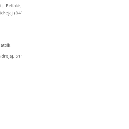
i, Belfakir,
Ndrejaj (84′
tolli.
Ndrejaj, 51′