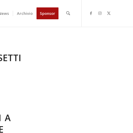
News
Archivio
Sponsor
ETTI
I A
E