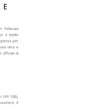
 E
r Pellacani
 il livello
ripletta per
a una vera e
ufficiali di
(49′ Ejlli),
usumeci). A