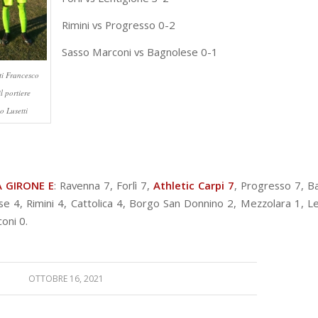
Rimini vs Progresso 0-2
Sasso Marconi vs Bagnolese 0-1
ti Francesco
l portiere
o Lusetti
A GIRO
NE E
: Ravenna 7, Forlì 7,
Athletic Carpi 7
, Progresso 7, B
 4, Rimini 4, Cattolica 4, Borgo San Donnino 2, Mezzolara 1, Le
oni 0.
OTTOBRE 16, 2021