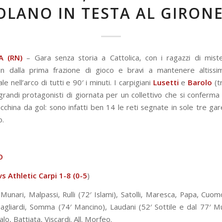
OLANO IN TESTA AL GIRONE
A (RN)
– Gara senza storia a Cattolica, con i ragazzi di miste
sin dalla prima frazione di gioco e bravi a mantenere altissimo
le nell’arco di tutti e 90′ i minuti. I carpigiani
Lusetti
e
Barolo
(t
 grandi protagonisti di giornata per un collettivo che si conferm
china da gol: sono infatti ben 14 le reti segnate in sole tre gare 
o.
NO
vs Athletic Carpi 1-8 (0-5
)
 Munari, Malpassi, Rulli (72′ Islami), Satolli, Maresca, Papa, Cuomo 
agliardi, Somma (74′ Mancino), Laudani (52′ Sottile e dal 77′ M
alo, Battiata, Viscardi. All. Morfeo.