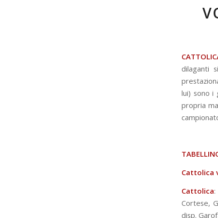
V
CATTOLIC
dilaganti 
prestaziona
lui) sono i
propria mac
campionat
TABELLI
Cattolica 
Cattolica
:
Cortese, G
disp. Garof