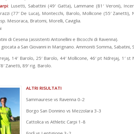
arpi
: Lusetti, Sabattini (49′ Gatta), Lammane (81′ Veroni), Incert
drazzi (77′ De Luca), Montecchi, Barolo, Mollicone (55′ Zanetti), 
isp. Mesoraca, Bratomi, Morelli, Caviglia.
i
intini di Cesena (assistenti Antonellini e Bicocchi di Ravenna).
a giocata a San Giovanni in Marignano. Ammoniti Somma, Sabatini, Sa
rejaj, 14′ Barolo, 25′ Barolo, 44′ Mollicone, 46′ pt Ndrejaj, 1′ st 
8′ Zanetti, 89′ rig. Barolo.
ALTRI RISULTATI
Sammaurese vs Ravenna 0-2
Borgo San Donnino vs Mezzolara 3-3
Cattolica vs Athletic Carpi 1-8
Forlì vs Lentigione 3-2