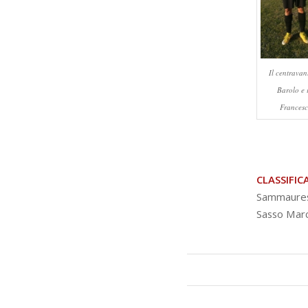
Il centravan
Barolo e i
Francesc
CLASSIFIC
Sammaurese
Sasso Marc