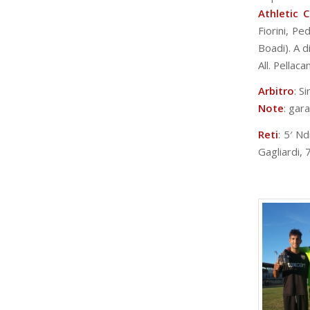
Athletic C
Fiorini, Pe
Boadi). A d
All. Pellacan
Arbitro
: S
Note
: gar
Reti
: 5′ Nd
Gagliardi, 7