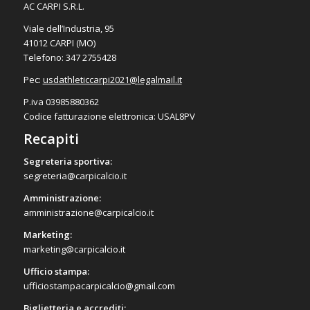
AC CARPI S.R.L.
Viale dell’Industria, 95
41012 CARPI (MO)
Telefono: 347 2755428
Pec:
usdathleticcarpi2021@
legalmail.it
P.iva 03985880362
Codice fatturazione elettronica: USAL8PV
Recapiti
Segreteria sportiva:
segreteria@carpicalcio.it
Amministrazione:
amministrazione@carpicalcio.it
Marketing:
marketing@carpicalcio.it
Ufficio stampa:
ufficiostampacarpicalcio@gmail.com
Biglietteria e accrediti: