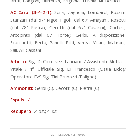
Bruti, Longoni, Durmush, Brignola, Turella. All. Bellucci
AC Carpi (3-4-2-1)
: Sorzi; Zagnoni, Lombardi, Rossini;
Stanzani (dal 57′ Rigo), Figoli (dal 67′ Amayah), Rosetti
(dal 78′ Pietra), Cecotti (dal 67′ Casarini); Cortesi,
Arcopinto (dal 67′ Forte); Gerbi. A disposizione:
Scacchetti, Perta, Panelli, Pitti, Verza, Visani, Mahrani,
Sall. All. Cassani
Arbitro:
Sig. Di Cicco sez. Lanciano / Assistenti: Aletta –
Vitale / 4° Ufficiale Sig. Di Francesco (Ostia Lido)/
Operatore FVS Sig. Tini Brunozzi (Foligno)
Ammoniti:
Gerbi (C), Cecotti (C), Pietra (C)
Espulsi: /.
Recupero:
2’ p.t.; 4’ s.t.
SETTEMBRE 14, 2025