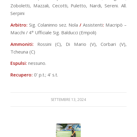
Zoboletti, Mazzali, Cecotti, Puletto, Nardi, Sereni. All.
Serpini
Arbitro:
Sig. Colaninno sez. Nola
/
Assistenti
:
Macripò –
Macchi / 4° Ufficiale Sig. Balducci (Empoli)
Ammoniti:
Rossini (C), Di Mario (V), Corbari (V),
Tcheuna (C)
Espulsi:
nessuno.
Recupero:
0’ p.t.; 4’ s.t.
SETTEMBRE 13, 2024