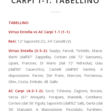
CARPI 1-1: TABELLINO
TABELLINO
Virtus Entella vs AC Carpi 1
-1 (1-1)
Reti:
12′ Saporetti (C), 34′ Castelli (V)
Virtus Entella (3-5-2):
Siaulys; Parodi, Tiritiello, Manzi;
Bariti (dall’87’ Zappella), Corbari (dal 72′ Siatounis),
Lipani, Franzoni, Di Mario (dal 72′ Ndrecka); Guiu
(dall’80’ Casarotto), Castelli (dall’80’ Santini). A
disposizione: Paroni, Del Frate, Marconi, Portanova,
Ghio, Costa, Embalo. All. Gallo
AC Carpi (4-3-1-2):
Sorzi; Tcheuna, Zagnoni, Rossini,
Verza (67′ Amayah); Forapani, Mandelli, Contiliano;
Cortesi (dal 56′ Figoli); Saporetti (dall’82’ Sall), Gerbi (dal
56′ Stanzani). A disposizione: Pezzolato, Furghieri,