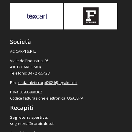
Società
AC CARPI S.R.L.
Viale dell’Industria, 95
41012 CARPI (MO)
Telefono: 347 2755428
Pec:
usdathleticcarpi2021@
legalmail.it
P.iva 03985880362
Codice fatturazione elettronica: USAL8PV
Recapiti
Segreteria sportiva:
segreteria@carpicalcio.it