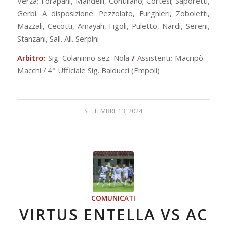
Verza; Forapani, Mandelli, Contiliano; Cortesi; Saporetti,
Gerbi. A disposizione: Pezzolato, Furghieri, Zoboletti,
Mazzali, Cecotti, Amayah, Figoli, Puletto, Nardi, Sereni,
Stanzani, Sall. All. Serpini
Arbitro:
Sig. Colaninno sez. Nola
/
Assistenti
:
Macripò –
Macchi / 4° Ufficiale Sig. Balducci (Empoli)
SETTEMBRE 13, 2024
COMUNICATI
VIRTUS ENTELLA VS AC