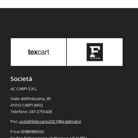
Società
AC CARPI S.R.L.
Viale dell’Industria, 95
41012 CARPI (MO)
Telefono: 347 2755428
Pec:
usdathleticcarpi2021@
legalmail.it
P.iva 03985880362
Codice fatturazione elettronica: USAL8PV