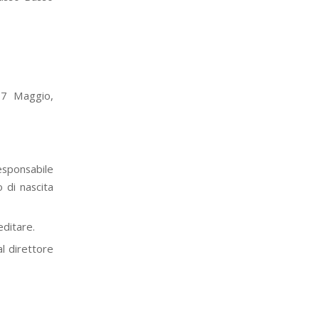
17 Maggio,
responsabile
 di nascita
editare.
l direttore