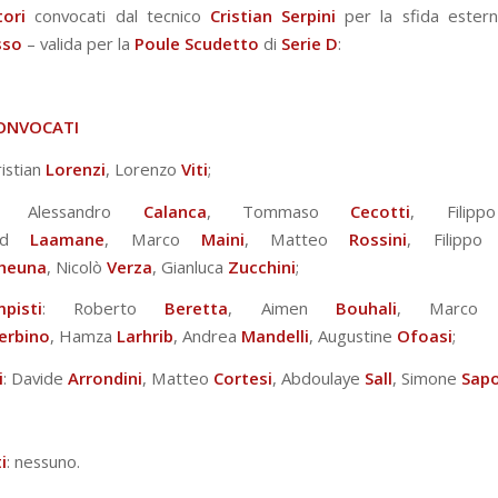
tori
convocati dal tecnico
Cristian Serpini
per la sfida estern
sso
– valida per la
Poule Scudetto
di
Serie D
:
ONVOCATI
ristian
Lorenzi
, Lorenzo
Viti
;
ri:
Alessandro
Calanca
, Tommaso
Cecotti
, Fili
d
Laamane
, Marco
Maini
, Matteo
Rossini
, Filipp
heuna
, Nicolò
Verza
, Gianluca
Zucchini
;
pisti
: Roberto
Beretta
, Aimen
Bouhali
, Marc
erbino
, Hamza
Larhrib
, Andrea
Mandelli
, Augustine
Ofoasi
;
i
: Davide
Arrondini
, Matteo
Cortesi
, Abdoulaye
Sall
, Simone
Sapo
i
: nessuno.