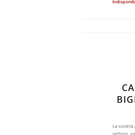
Indisponibi
CA
BIG
La società
settore osp