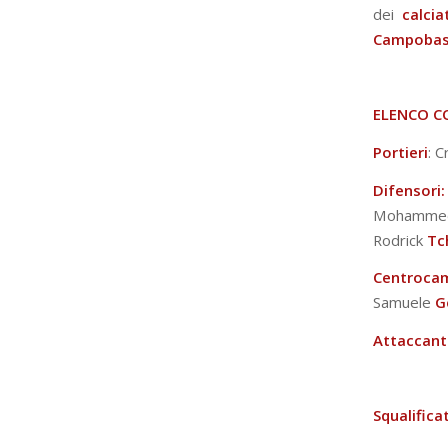
dei
calcia
Campoba
ELENCO C
Portieri
: C
Difenso
Mohamme
Rodrick
Tc
Centrocam
Samuele
G
Attaccant
Squalificat