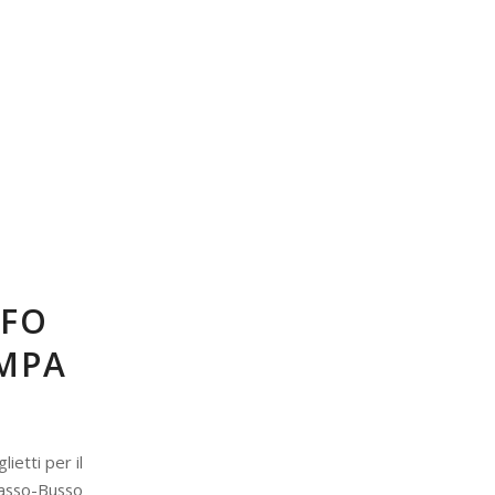
NFO
AMPA
ietti per il
asso-Busso