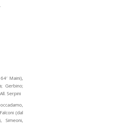
L
64′ Maini),
a; Gerbino;
All. Serpini
 Boccadamo,
Falconi (dal
i, Simeoni,