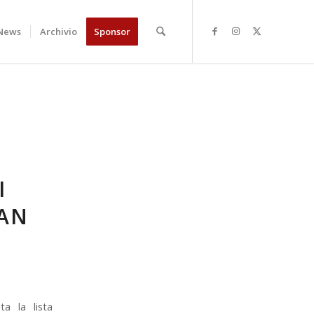
News
Archivio
Sponsor
I
IAN
ta la lista