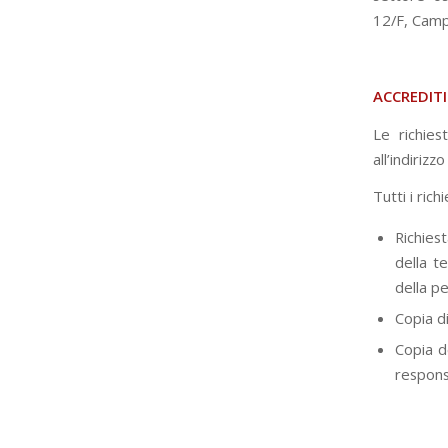
12/F, Camp
ACCREDIT
Le richie
all’indirizz
Tutti i ric
Richies
della t
della p
Copia di
Copia d
respons