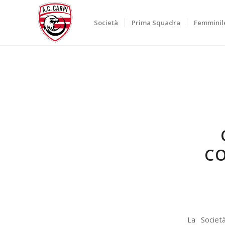
Società
Prima Squadra
Femminil
CO
La Socie