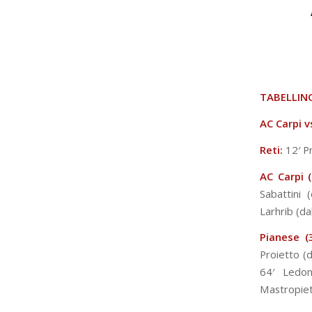
TABELLIN
AC Carpi v
Reti:
12′ Pr
AC Carpi (
Sabattini 
Larhrib (dal
Pianese (3
Proietto (d
64′ Ledonn
Mastropietr