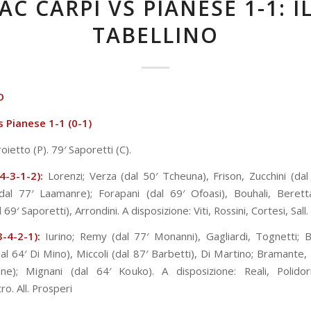
AC CARPI VS PIANESE 1-1: I
TABELLINO
O
s Pianese 1
-1 (0-1)
oietto (P). 79′ Saporetti (C).
4-3-1-2):
Lorenzi; Verza (dal 50′ Tcheuna), Frison, Zucchini (dal 
(dal 77′ Laamanre); Forapani (dal 69′ Ofoasi), Bouhali, Berett
 69′ Saporetti), Arrondini. A disposizione: Viti, Rossini, Cortesi, Sall. 
-4-2-1):
Iurino; Remy (dal 77′ Monanni), Gagliardi, Tognetti;
al 64′ Di Mino), Miccoli (dal 87′ Barbetti), Di Martino; Bramante, 
e); Mignani (dal 64′ Kouko). A disposizione: Reali, Polidor
o. All. Prosperi