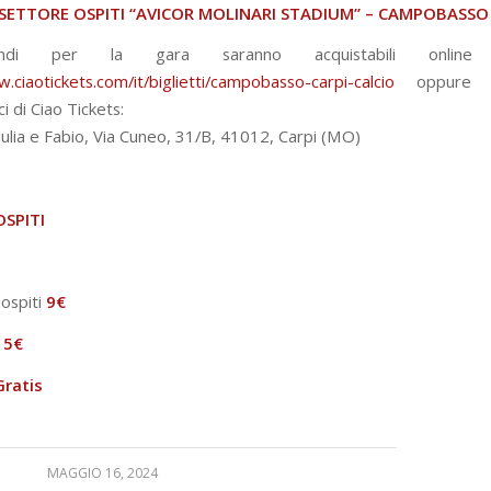
 SETTORE OSPITI “AVICOR MOLINARI STADIUM” – CAMPOBASSO
andi per la gara saranno acquistabili online
.ciaotickets.com/it/biglietti/campobasso-carpi-calcio
oppure n
ci di Ciao Tickets:
iulia e Fabio, Via Cuneo, 31/B, 41012, Carpi (MO)
SPITI
 ospiti
9€
:
5€
Gratis
MAGGIO 16, 2024