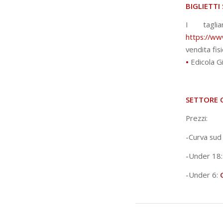
BIGLIETTI
I tagli
https://www
vendita fisi
•
Edicola G
SETTORE O
Prezzi:
-Curva sud
-Under 18
-Under 6: