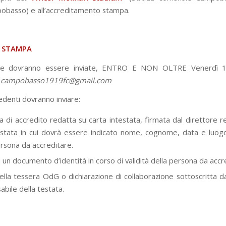
obasso) e all’accreditamento stampa.
I STAMPA
ste dovranno essere inviate, ENTRO E NON OLTRE Venerdì 
o
campobasso1919fc@gmail.com
hiedenti dovranno inviare:
ta di accredito redatta su carta intestata, firmata dal direttore 
estata in cui dovrà essere indicato nome, cognome, data e luogo
ersona da accreditare.
 un documento d’identità in corso di validità della persona da accr
ella tessera OdG o dichiarazione di collaborazione sottoscritta da
abile della testata.