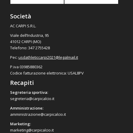
Società
AC CARPI S.R.L.
Viale dell’Industria, 95
41012 CARPI (MO)
Telefono: 347 2755428
Pec:
usdathleticcarpi2021@
legalmail.it
P.iva 03985880362
Codice fatturazione elettronica: USAL8PV
Recapiti
Segreteria sportiva:
segreteria@carpicalcio.it
Amministrazione:
amministrazione@carpicalcio.it
Marketing:
marketing@carpicalcio.it