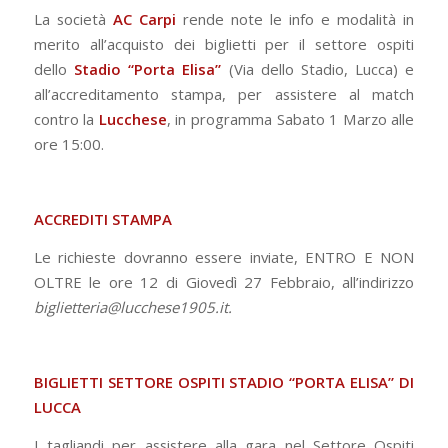
La società
AC Carpi
rende note le info e modalità in
merito all’acquisto dei biglietti per il settore ospiti
dello
Stadio “Porta Elisa”
(Via dello Stadio, Lucca) e
all’accreditamento stampa, per assistere al match
contro la
Lucchese
, in programma Sabato 1 Marzo alle
ore 15:00.
ACCREDITI STAMPA
Le richieste dovranno essere inviate, ENTRO E NON
OLTRE le ore 12 di Giovedì 27 Febbraio, all’indirizzo
biglietteria@lucchese1905.it.
BIGLIETTI SETTORE OSPITI STADIO “PORTA ELISA” DI
LUCCA
I tagliandi per assistere alla gara nel Settore Ospiti