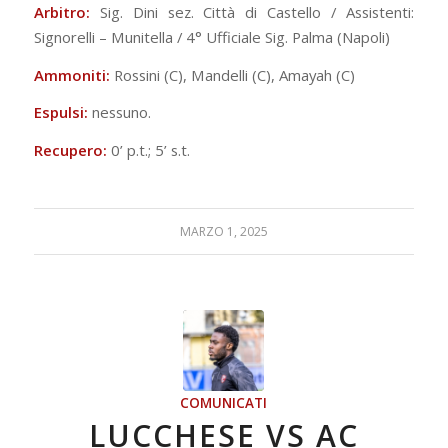
Arbitro:
Sig. Dini sez. Città di Castello / Assistenti:
Signorelli – Munitella / 4° Ufficiale Sig. Palma (Napoli)
Ammoniti:
Rossini (C), Mandelli (C), Amayah (C)
Espulsi:
nessuno.
Recupero:
0’ p.t.; 5’ s.t.
MARZO 1, 2025
COMUNICATI
LUCCHESE VS AC