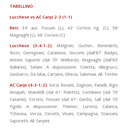
TABELLINO
Lucchese vs AC Carpi 2-2
(1-1)
Reti:
34′ aut. Fossati (L), 42′ Cortesi rig. (C), 58′
Magnaghi (L), 68′ Cortesi (C)
Lucchese (3-4-1-2):
Melgrati; Gucher, Benedetti,
Rizzo; Gemignani, Catanese, Visconti (dall’87’ Badje),
Antoni; Saporiti (dal 70′ Welbeck); Magnaghi (dall’80’
Ballarini), Selvini. A disposizione: Coletta, Allegrucci,
Gasbarro, Da Silva, Cartano, Gheza, Salomaa. All. Testini
AC Carpi (4-3-1-2):
Sorzi; Rossini, Zagnoni, Panelli, Rigo;
Amayah, Mandelli (dal 61′ Puletto), Contiliano (dal 70′
Casarini); Cortesi; Fossati (dal 61′ Gerbi), Sall (dal 70′
Figoli). A disposizione: Theiner, Lorenzi, Calanca,
Tcheuna, Verza, Cecotti, Visani, Campagna, Stanzani,
Saporetti. All. Serpini