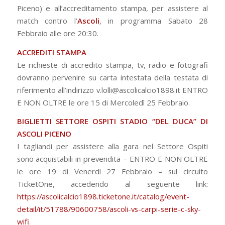
Piceno) e all’accreditamento stampa, per assistere al
match contro l’
Ascoli
, in programma Sabato 28
Febbraio alle ore 20:30.
ACCREDITI STAMPA
Le richieste di accredito stampa, tv, radio e fotografi
dovranno pervenire su carta intestata della testata di
riferimento all’indirizzo v.lolli@ascolicalcio1898.it ENTRO
E NON OLTRE le ore 15 di Mercoledì 25 Febbraio.
BIGLIETTI SETTORE OSPITI STADIO “DEL DUCA” DI
ASCOLI PICENO
I tagliandi per assistere alla gara nel Settore Ospiti
sono acquistabili in prevendita – ENTRO E NON OLTRE
le ore 19 di Venerdì 27 Febbraio – sul circuito
TicketOne, accedendo al seguente link:
https://ascolicalcio1898.ticketone.it/catalog/event-
detail/it/51788/90600758/ascoli-vs-carpi-serie-c-sky-
wifi
.