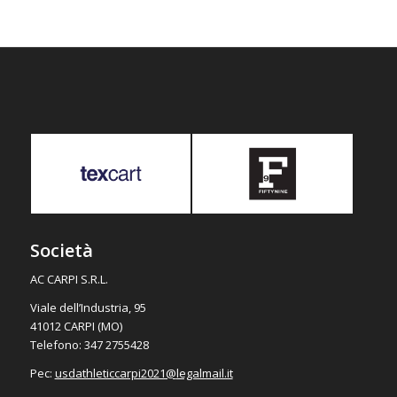
Società
AC CARPI S.R.L.
Viale dell’Industria, 95
41012 CARPI (MO)
Telefono: 347 2755428
Pec:
usdathleticcarpi2021@
legalmail.it