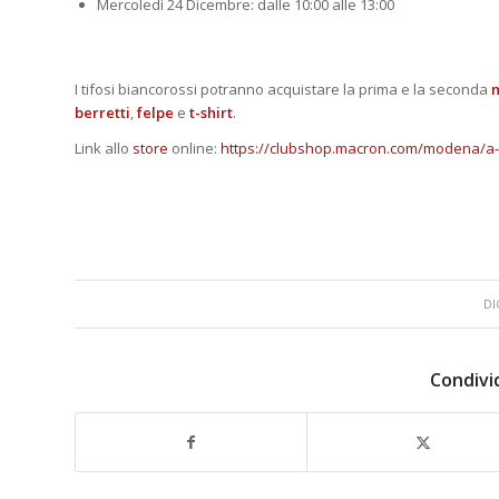
Mercoledì 24 Dicembre: dalle 10:00 alle 13:00
I tifosi biancorossi potranno acquistare la prima e la seconda
berretti
,
felpe
e
t-shirt
.
Link allo
store
online:
https://clubshop.macron.com/modena/a-
DI
Condivi