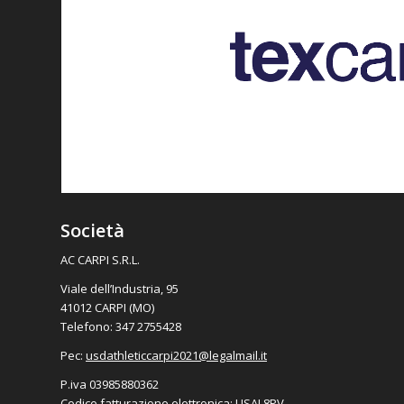
Società
AC CARPI S.R.L.
Viale dell’Industria, 95
41012 CARPI (MO)
Telefono: 347 2755428
Pec:
usdathleticcarpi2021@
legalmail.it
P.iva 03985880362
Codice fatturazione elettronica: USAL8PV