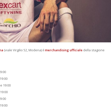
na
(viale Virgilio 52, Modena) il
merchandising ufficiale
della stagione
19:00
 19:00
le 19:00
 19:00
19:00
 19:00